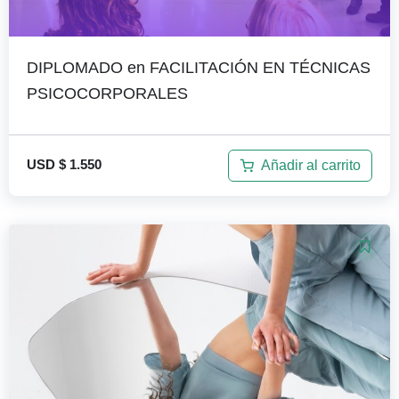
DIPLOMADO en FACILITACIÓN EN TÉCNICAS
PSICOCORPORALES
Añadir al carrito
USD $
1.550
El
El
precio
precio
original
actual
era:
es:
USD
USD
$ 100.
$ 47.