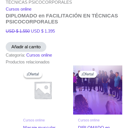
TÉCNICAS PSICOCORPORALES
Cursos online
DIPLOMADO en FACILITACIÓN EN TÉCNICAS
PSICOCORPORALES
USD $
1.550
USD $
1.395
Añadir al carrito
Categoría:
Cursos online
Productos relacionados
El
El
El
El
precio
precio
precio
precio
¡Oferta!
¡Oferta!
¡Oferta!
¡Oferta!
original
actual
actual
original
era:
es:
es:
era:
USD
USD
USD
USD
$ 150.
$ 60.
$ 1.395.
$ 1.550.
Cursos online
Cursos online
Masaje muscular
DIPLOMADO en