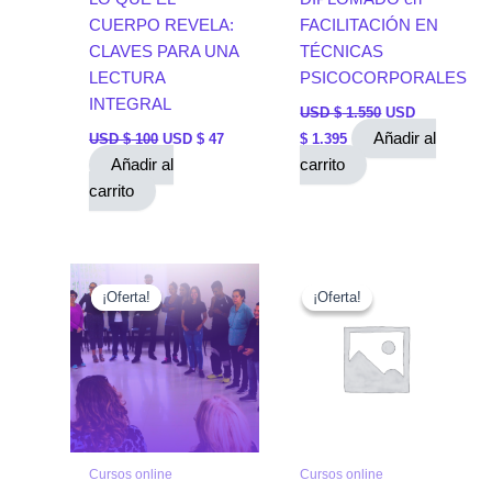
CUERPO REVELA:
FACILITACIÓN EN
CLAVES PARA UNA
TÉCNICAS
LECTURA
PSICOCORPORALES
INTEGRAL
USD $
1.550
USD
Añadir al
USD $
100
USD $
47
$
1.395
Añadir al
carrito
carrito
El
El
El
El
precio
precio
precio
precio
¡Oferta!
¡Oferta!
¡Oferta!
¡Oferta!
actual
original
original
actual
es:
era:
era:
es:
USD
USD
USD
USD
$ 1.395.
$ 1.550.
$ 150.
$ 60.
Cursos online
Cursos online