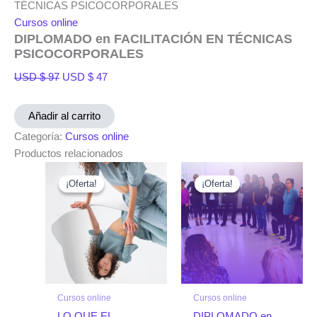
TÉCNICAS PSICOCORPORALES
Cursos online
DIPLOMADO en FACILITACIÓN EN TÉCNICAS
PSICOCORPORALES
USD $
97
USD $
47
Añadir al carrito
Categoría:
Cursos online
Productos relacionados
El
El
El
El
precio
precio
precio
precio
¡Oferta!
¡Oferta!
¡Oferta!
¡Oferta!
original
actual
actual
original
era:
es:
es:
era:
USD
USD
USD
USD
$ 100.
$ 47.
$ 1.395.
$ 1.550.
Cursos online
Cursos online
LO QUE EL
DIPLOMADO en